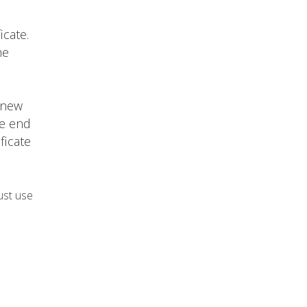
icate.
he
 new
he end
ficate
ust use