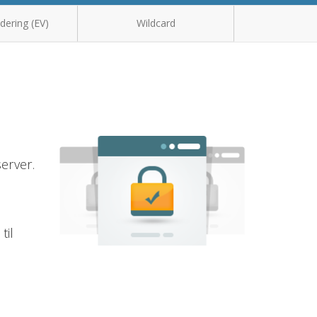
idering (EV)
Wildcard
erver.
til