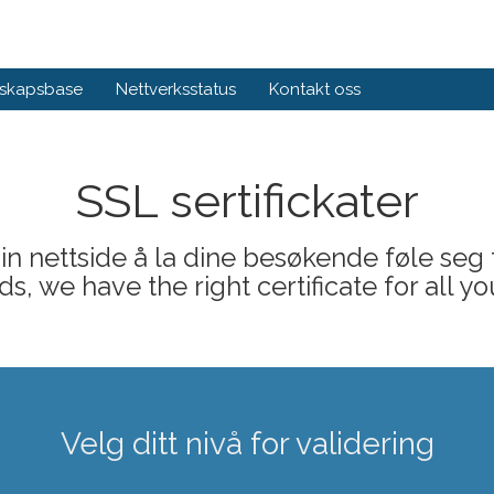
skapsbase
Nettverksstatus
Kontakt oss
SSL sertifickater
din nettside å la dine besøkende føle seg 
s, we have the right certificate for all yo
Velg ditt nivå for validering