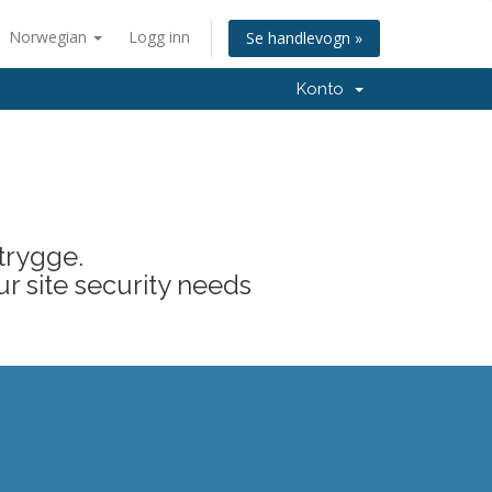
Norwegian
Logg inn
Se handlevogn »
Konto
trygge.
ur site security needs