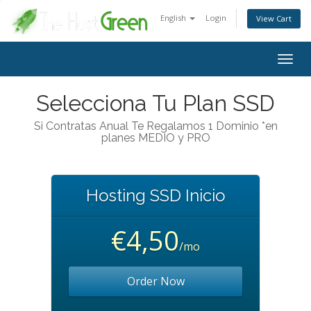
English
Login
View Cart
Togg
navig
Selecciona Tu Plan SSD
Si Contratas Anual Te Regalamos 1 Dominio *en
planes MEDIO y PRO
Hosting SSD Inicio
€4,50
/mo
Order Now