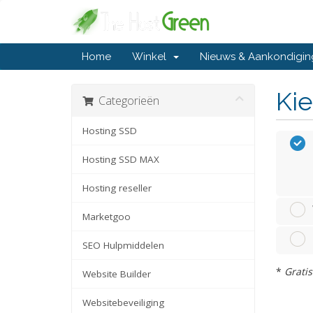
Home
Winkel
Nieuws & Aankondigi
Kie
Categorieën
Hosting SSD
Hosting SSD MAX
Hosting reseller
Marketgoo
SEO Hulpmiddelen
*
Gratis
Website Builder
Websitebeveiliging