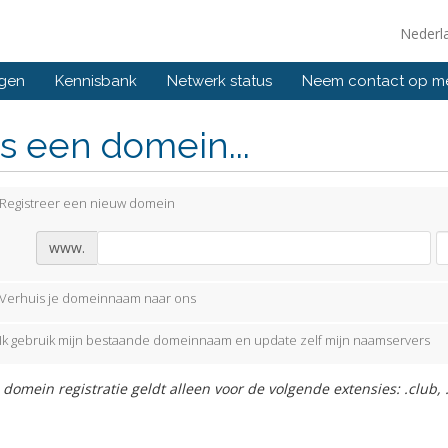
Nederl
ngen
Kennisbank
Netwerk status
Neem contact op m
s een domein...
Registreer een nieuw domein
www.
Verhuis je domeinnaam naar ons
Ik gebruik mijn bestaande domeinnaam en update zelf mijn naamservers
 domein registratie geldt alleen voor de volgende extensies: .club, .co