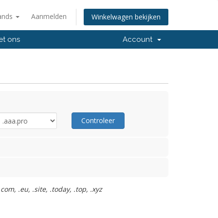
ands
Aanmelden
Winkelwagen bekijken
et ons
Account
Controleer
m, .eu, .site, .today, .top, .xyz