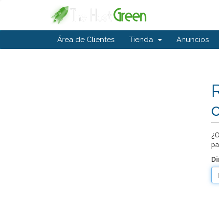
Área de Clientes
Tienda
Anuncios
¿O
pa
Di