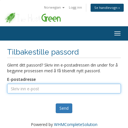
Norwegian
Logg inn
Se handlevogn »
Bytt
navig
Tilbakestille passord
Glemt ditt passord? Skriv inn e-postadressen din under for å
begynne prosessen med å få tilsendt nytt passord.
E-postadresse
Send
Powered by
WHMCompleteSolution