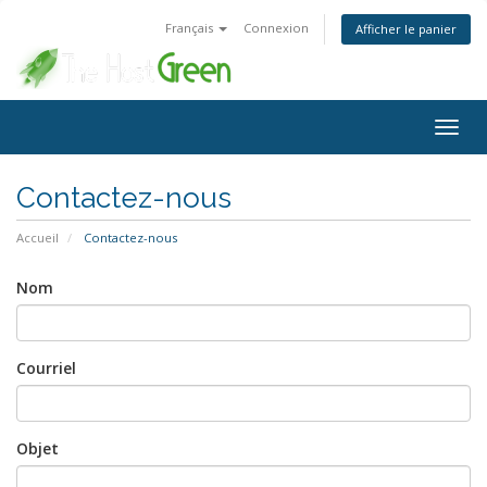
Français
Connexion
Afficher le panier
Bascu
la
navig
Contactez-nous
Accueil
Contactez-nous
Nom
Courriel
Objet